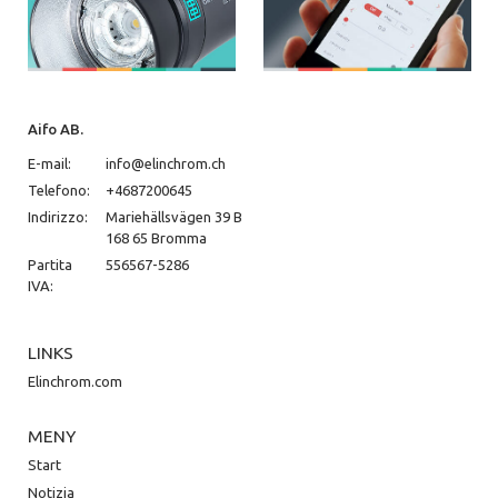
Aifo AB.
E-mail:
info@elinchrom.ch
Telefono:
+4687200645
Indirizzo:
Mariehällsvägen 39 B
168 65 Bromma
Partita
556567-5286
IVA:
LINKS
Elinchrom.com
MENY
Start
Notizia