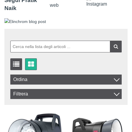
Segui Pratik
Naik
Ordina
Artikelkod
Filtrera
Benämning
In stock
Disponibile
IVA Esclusa
Non disponibile
IVA Inclusa