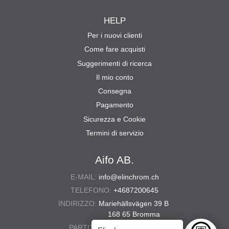
HELP
Per i nuovi clienti
Come fare acquisti
Suggerimenti di ricerca
Il mio conto
Consegna
Pagamento
Sicurezza e Cookie
Termini di servizio
Aifo AB.
E-MAIL:
info@elinchrom.ch
TELEFONO:
+4687200645
INDIRIZZO:
Mariehällsvägen 39 B
168 65 Bromma
PARTITA IVA:
556567-5286