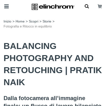
Inizio
>
Home
>
Scopri
>
Storie
>
Fotografia e Ritocco in equilibrio
BALANCING
PHOTOGRAPHY AND
RETOUCHING | PRATIK
NAIK
Dalla fotocamera all’immagine
finale: un flusso di lavoro bilanciato