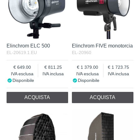
Elinchrom ELC 500
Elinchrom FIVE monotorcia
EL-20619.1.EU
EL-20960
649.00
811.25
1 379.00
1 723.75
IVA esclusa
IVA inclusa
IVA esclusa
IVA inclusa
Disponibile
Disponibile
ACQUISTA
ACQUISTA