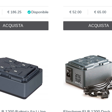
186.25
Disponibile
52.00
65.00
ACQUISTA
ACQUISTA
B 1200 Batteria Air Li-Ion
Elinchrom ELB 1200 Dock