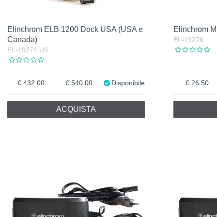
Elinchrom ELB 1200 Dock USA (USA e
Elinchrom M
Canada)
EL-19276
EL-19274.US
432.00
540.00
Disponibile
26.50
ACQUISTA