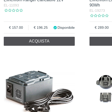
90Wh
EL-11093
EL-19273
157.00
196.25
Disponibile
289.00
ACQUISTA