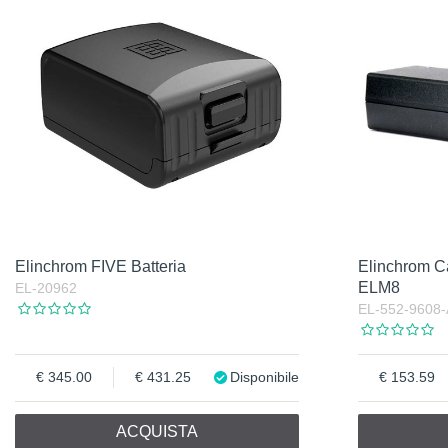
Elinchrom FIVE Batteria
Elinchrom C
ELM8
EL-20962
EL-552-9608-
345.00
431.25
Disponibile
153.59
ACQUISTA