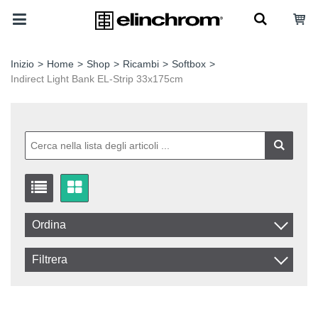
Inizio
>
Home
>
Shop
>
Ricambi
>
Softbox
>
Indirect Light Bank EL-Strip 33x175cm
Ordina
Artikelkod
Filtrera
Benämning
In stock
Disponibile
IVA Esclusa