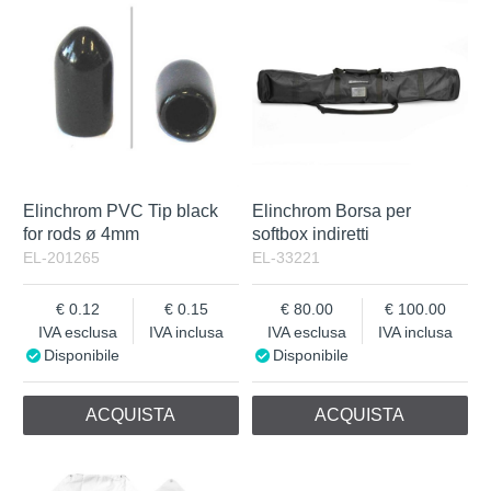
IVA Inclusa
Elinchrom PVC Tip black
Elinchrom Borsa per
for rods ø 4mm
softbox indiretti
EL-201265
EL-33221
0.12
0.15
80.00
100.00
IVA esclusa
IVA inclusa
IVA esclusa
IVA inclusa
Disponibile
Disponibile
ACQUISTA
ACQUISTA