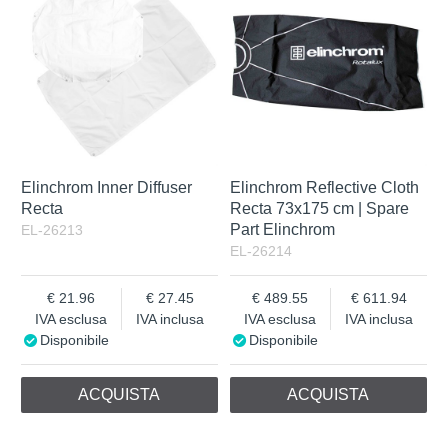
Elinchrom Inner Diffuser
Elinchrom Reflective Cloth
Recta
Recta 73x175 cm | Spare
Part Elinchrom
EL-26213
EL-26214
21.96
27.45
489.55
611.94
IVA esclusa
IVA inclusa
IVA esclusa
IVA inclusa
Disponibile
Disponibile
ACQUISTA
ACQUISTA