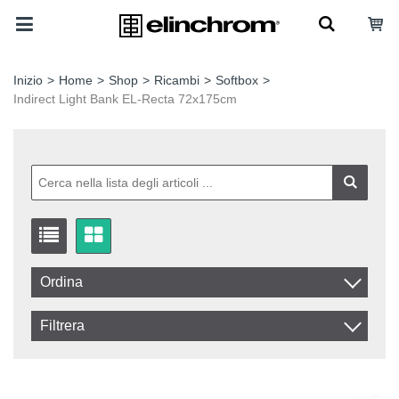
Inizio
>
Home
>
Shop
>
Ricambi
>
Softbox
>
Indirect Light Bank EL-Recta 72x175cm
Ordina
Artikelkod
Filtrera
Benämning
In stock
Disponibile
IVA Esclusa