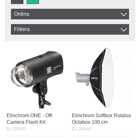
Ordina
Artikelkod
Filtrera
Benämning
In stock
Disponibile
IVA Esclusa
IVA Inclusa
Elinchrom ONE - Off-
Elinchrom Softbox Rotalux
Camera Flash Kit
Octabox 100 cm
EL-20932
EL-26646