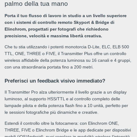
palmo della tua mano
Porta il tuo flusso di lavoro in studio a un livello superiore
con i sistemi di controllo remoto Skyport & Bridge di
Elinchrom, progettati per fotografi che richiedono
precisione, velocità e massima libertà creativa.
Che tu stia utilizzando i potenti monotorcia D-Lite, ELC, ELB 500
TTL, ONE, THREE o FIVE, il Transmitter Plus offre un controllo
wireless affidabile della potenza luminosa su 16 canali e 4 gruppi,
con una straordinaria portata fino a 200 metri.
Preferisci un feedback visivo immediato?
Il Transmitter Pro alza ulteriormente il livello grazie a un display
luminoso, al supporto HSS/TTL e al controllo completo delle
lampade pilota e della potenza flash fino a 10 unità, perfetto per
le sessioni fotografiche più dinamiche e creative.
Estendi il controllo oltre la fotocamera: con Elinchrom ONE,
THREE, FIVE o Elinchrom Bridge e le app dedicate per dispositivi
mobili (iOS/Android), puoi regolare in modalità wireless l’intensità