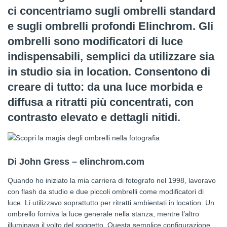
ci concentriamo sugli ombrelli standard
e sugli ombrelli profondi Elinchrom. Gli
ombrelli sono modificatori di luce
indispensabili, semplici da utilizzare sia
in studio sia in location. Consentono di
creare di tutto: da una luce morbida e
diffusa a ritratti più concentrati, con
contrasto elevato e dettagli nitidi.
Di John Gress – elinchrom.com
Quando ho iniziato la mia carriera di fotografo nel 1998, lavoravo
con flash da studio e due piccoli ombrelli come modificatori di
luce. Li utilizzavo soprattutto per ritratti ambientati in location. Un
ombrello forniva la luce generale nella stanza, mentre l’altro
illuminava il volto del soggetto. Questa semplice configurazione