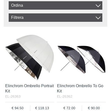
Ordina
Artikelkod
Filtrera
Benämning
In stock
Disponibile
IVA Esclusa
IVA Inclusa
Elinchrom Ombrello Portrait
Elinchrom Ombrello To Go
Kit
Kit
EL-26363
EL-26362
94.50
118.13
72.00
90.00