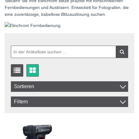
Steuern Sie Ihre Elinchrom Blitze präzise mit fortschrittlichen
Fernbedienungen und Auslösern. Entwickelt für Fotografen, die
eine zuverlässige, kabellose Blitzauslösung suchen.
Sortieren
Article Code
Filtern
Name
In stock
Auf Lager
Zzgl. MwSt.
Incl.Mwst.