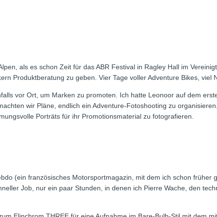
n, als es schon Zeit für das ABR Festival in Ragley Hall im Vereinigten
n Produktberatung zu geben. Vier Tage voller Adventure Bikes, viel 
alls vor Ort, um Marken zu promoten. Ich hatte Leonoor auf dem ers
so machten wir Pläne, endlich ein Adventure-Fotoshooting zu organisier
mungsvolle Porträts für ihr Promotionsmaterial zu fotografieren.
bdo (ein französisches Motorsportmagazin, mit dem ich schon früher g
schneller Job, nur ein paar Stunden, in denen ich Pierre Wache, den te
l zum Elinchrom THREE für eine Aufnahme im Bare-Bulb-Stil mit dem mitg