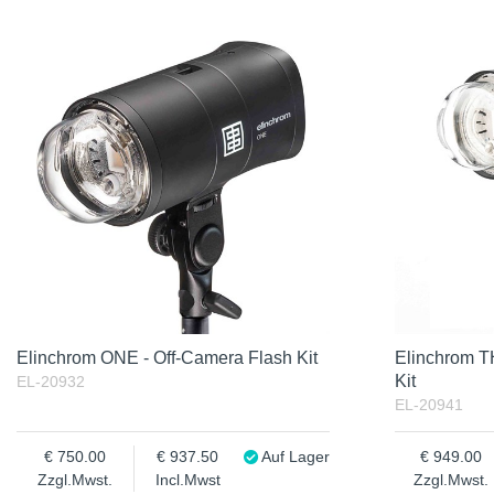
Auf Lager
Benämning
Zzgl.Mwst.
Incl.Mwst
Elinchrom ONE - Off-Camera Flash Kit
Elinchrom 
Kit
EL-20932
EL-20941
750.00
937.50
Auf Lager
949.00
Zzgl.Mwst.
Incl.Mwst
Zzgl.Mwst.