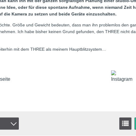
 Man kann ihn mit der ganzen sorgfältigen Planung einer Studio-U
 eine Idee, oder für diese spontane Aufnahme, wenn niemand Zeit 
uf die Kamera zu setzen und beide Geräte einzuschalten.
 möchte. Größe und Gewicht bedeuten, dass man ihn problemlos den gan
zunehmen. Ich habe bisher keinen Grund gefunden, den THREE nicht dabe
eiterhin mit dem THREE als meinem Hauptblitzsystem…