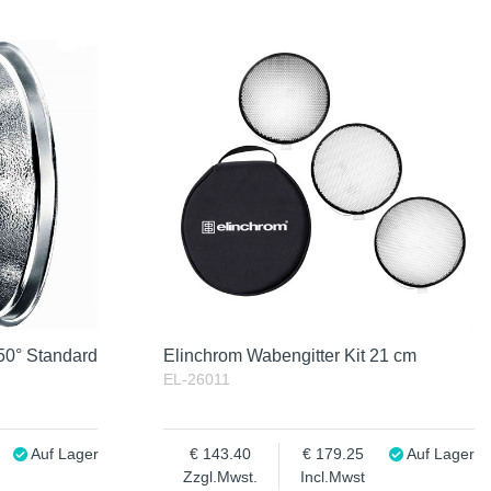
50° Standard
Elinchrom Wabengitter Kit 21 cm
EL-26011
Auf Lager
143.40
179.25
Auf Lager
Zzgl.Mwst.
Incl.Mwst