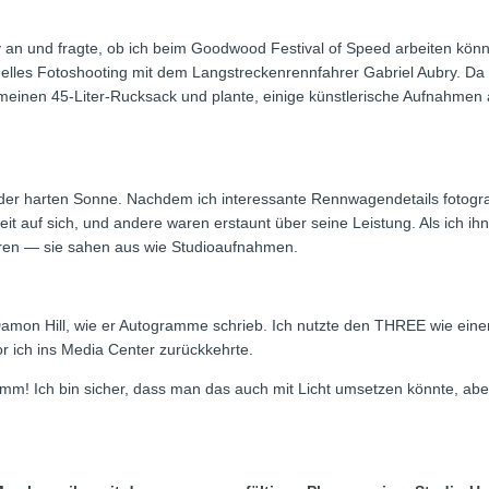
y an und fragte, ob ich beim Goodwood Festival of Speed arbeiten könne
elles Fotoshooting mit dem Langstreckenrennfahrer Gabriel Aubry. Da 
in meinen 45-Liter-Rucksack und plante, einige künstlerische Aufnahme
der harten Sonne. Nachdem ich interessante Rennwagendetails fotografier
eit auf sich, und andere waren erstaunt über seine Leistung. Als ich ih
aren — sie sahen aus wie Studioaufnahmen.
on Hill, wie er Autogramme schrieb. Ich nutzte den THREE wie einen
r ich ins Media Center zurückkehrte.
mm! Ich bin sicher, dass man das auch mit Licht umsetzen könnte, abe