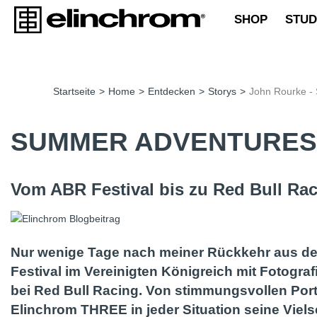
SHOP
STUD
Startseite
>
Home
>
Entdecken
>
Storys
>
John Rourke -
SUMMER ADVENTURES 
Vom ABR Festival bis zu Red Bull Ra
Nur wenige Tage nach meiner Rückkehr aus de
Festival im Vereinigten Königreich mit Fotogr
bei Red Bull Racing. Von stimmungsvollen Portr
Elinchrom THREE in jeder Situation seine Vielse