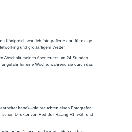
 Königreich war. Ich fotografierte dort für einige
Networking und großartigem Wetter.
ten Abschnitt meines Abenteuers um 24 Stunden
en, ungefähr für eine Woche, während sie durch das
earbeitet hatte)—sie brauchten einen Fotografen
chnischen Direktor von Red Bull Racing F1, während
elieferten Diffusor, und wir machten ein Bild