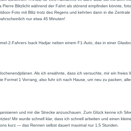
erre Blitzlicht während der Fahrt als störend empfinden könnte, fotogr
door-Foto mit Blitz trotz des Regens und kehrten dann in die Zentrale
ahrscheinlich nur etwa 45 Minuten!
Formel-2-Fahrers Isack Hadjar neben einem F1-Auto, das in einer Glas
ochenendplänen. Als ich erwähnte, dass ich versuchte, mir ein freies
t die Formel 1 Vorrang, also fuhr ich nach Hause, um neu zu packen, a
anisieren und mir die Strecke anzuschauen. Zum Glück kenne ich Silve
etztes! Mir wurde schnell klar, dass ich schnell arbeiten und einen kle
ions kurz — das Rennen selbst dauert maximal nur 1,5 Stunden.