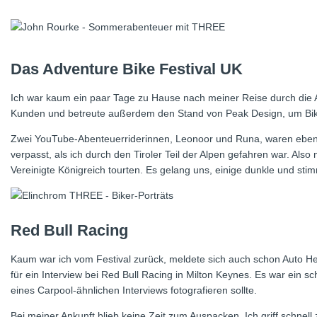
Das Adventure Bike Festival UK
Ich war kaum ein paar Tage zu Hause nach meiner Reise durch die Alpe
Kunden und betreute außerdem den Stand von Peak Design, um Biker
Zwei YouTube-Abenteuerriderinnen, Leonoor und Runa, waren ebenf
verpasst, als ich durch den Tiroler Teil der Alpen gefahren war. Al
Vereinigte Königreich tourten. Es gelang uns, einige dunkle und stim
Red Bull Racing
Kaum war ich vom Festival zurück, meldete sich auch schon Auto He
für ein Interview bei Red Bull Racing in Milton Keynes. Es war ein 
eines Carpool-ähnlichen Interviews fotografieren sollte.
Bei meiner Ankunft blieb keine Zeit zum Auspacken. Ich griff schnel