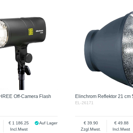
THREE Off-Camera Flash
Elinchrom Reflektor 21 cm 
EL-26171
1 186.25
Auf Lager
39.90
49.88
Incl.Mwst
Zzgl.Mwst.
Incl.Mwst