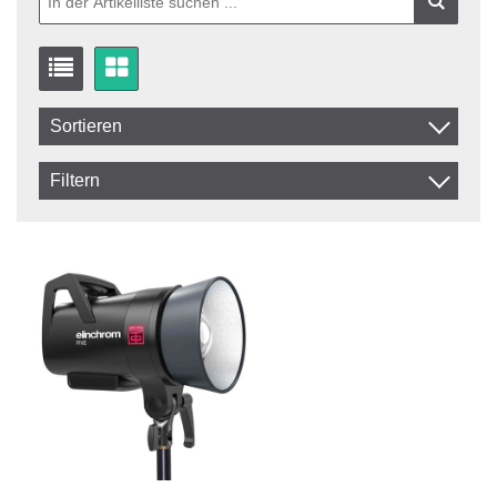
Sortieren
Artikelkod
Filtern
Benämning
In stock
Auf Lager
Zzgl.Mwst.
Incl.Mwst