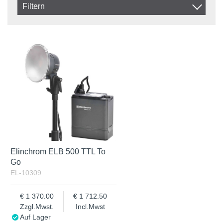
Artikelkod
Filtern
Benämning
In stock
Auf Lager
Zzgl.Mwst.
Incl.Mwst
Elinchrom ELB 500 TTL To
Go
EL-10309
1 370.00
1 712.50
Zzgl.Mwst.
Incl.Mwst
Auf Lager