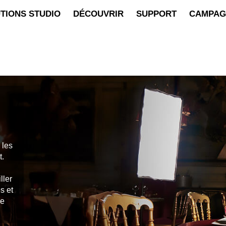
TIONS STUDIO
DÉCOUVRIR
SUPPORT
CAMPAG
 les
t.
ller
s et
ue