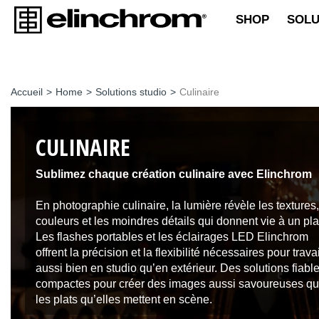
SHOP
SOLU
Accueil
>
Home
>
Solutions studio
>
Culinaire
CULINAIRE
Sublimez chaque création culinaire avec Elinchrom
En photographie culinaire, la lumière révèle les textures,
couleurs et les moindres détails qui donnent vie à un pla
Les flashes portables et les éclairages LED Elinchrom
offrent la précision et la flexibilité nécessaires pour travai
aussi bien en studio qu’en extérieur. Des solutions fiable
compactes pour créer des images aussi savoureuses q
les plats qu’elles mettent en scène.