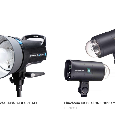
che Flash D-Lite RX 4 EU
Elinchrom Kit Dual ONE Off Cam
EL-20931