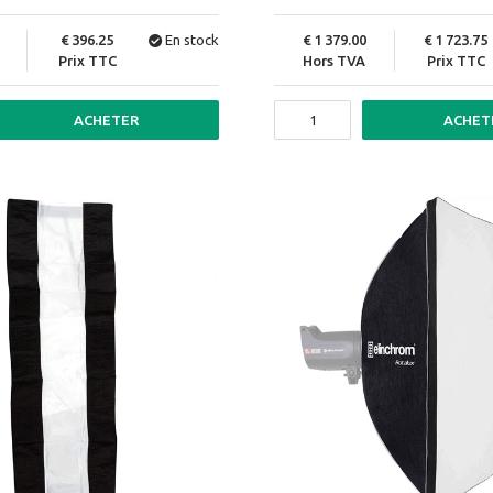
396.25
En stock
1 379.00
1 723.75
Prix TTC
Hors TVA
Prix TTC
ACHETER
ACHET