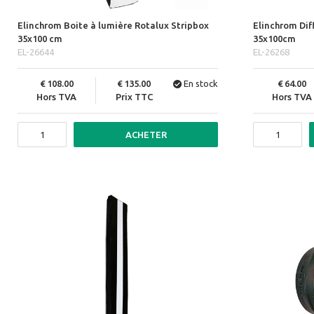
Elinchrom Boite à lumière Rotalux Stripbox
Elinchrom Dif
35x100 cm
35x100cm
EL-26644
EL-26268
108.00
135.00
En stock
64.00
Hors TVA
Prix TTC
Hors TVA
ACHETER