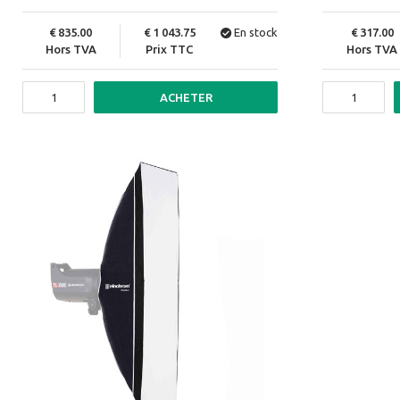
835.00
1 043.75
En stock
317.00
Hors TVA
Prix TTC
Hors TVA
ACHETER