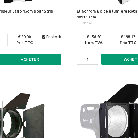
fuseur Strip 15cm pour Strip
Elinchrom Boite à lumière Rota
90x110 cm
EL-26641
80.00
En stock
158.50
198.13
Prix TTC
Hors TVA
Prix TTC
ACHETER
ACHET