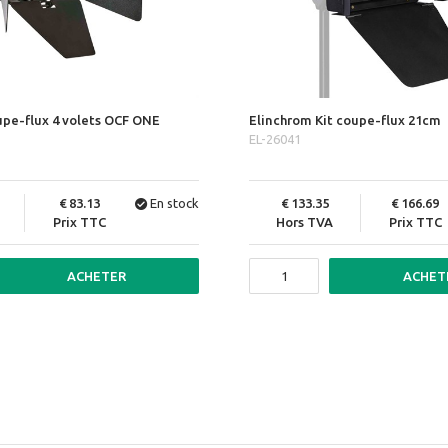
pe-flux 4 volets OCF ONE
Elinchrom Kit coupe-flux 21cm
EL-26041
83.13
En stock
133.35
166.69
Prix TTC
Hors TVA
Prix TTC
ACHETER
ACHET