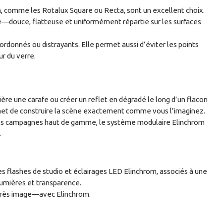
m, comme les Rotalux Square ou Recta, sont un excellent choix.
re—douce, flatteuse et uniformément répartie sur les surfaces
ordonnés ou distrayants. Elle permet aussi d’éviter les points
r du verre.
ière une carafe ou créer un reflet en dégradé le long d’un flacon
met de construire la scène exactement comme vous l’imaginez.
 des campagnes haut de gamme, le système modulaire Elinchrom
.
Les flashes de studio et éclairages LED Elinchrom, associés à une
lumières et transparence.
après image—avec Elinchrom.