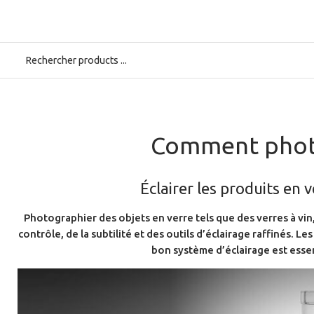
Accueil
>
Home
>
Solutions studio
>
Photo produit
>
Images de produi
Comment photog
Éclairer les produits en v
Photographier des objets en verre tels que des verres à vi
contrôle, de la subtilité et des outils d’éclairage raffinés. L
bon système d’éclairage est essen