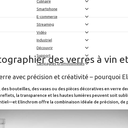
Culinaire
Smartphone
E-commerce
Streaming
ts en verre
Vidéo
Industriel
Découvrir
Support
raphier des verres à vin et
Campagnes promotionnelles
erre avec précision et créativité – pourquoi E
n, des bouteilles, des vases ou des pièces décoratives en verre 
es reflets, la transparence et les hautes lumières peuvent soit su
tiel—et Elinchrom offre la combinaison idéale de précision, de p