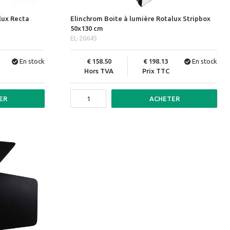
lux Recta
Elinchrom Boite à lumière Rotalux Stripbox
50x130 cm
EL-26645
En stock
158.50
198.13
En stock
Hors TVA
Prix TTC
ER
ACHETER