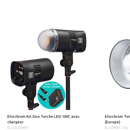
Elinchrom Kit Duo Torche LED 100C avec
Elinchrom Tor
chargeur
(Europe)
EL-20202WC
EL-20487.1.EU