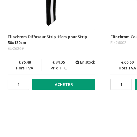
Elinchrom Diffuseur Strip 15cm pour Strip
Elinchrom Cou
50x130cm
EL-26002
EL-26269
75.48
94.35
En stock
66.50
Hors TVA
Prix TTC
Hors TVA
ACHETER