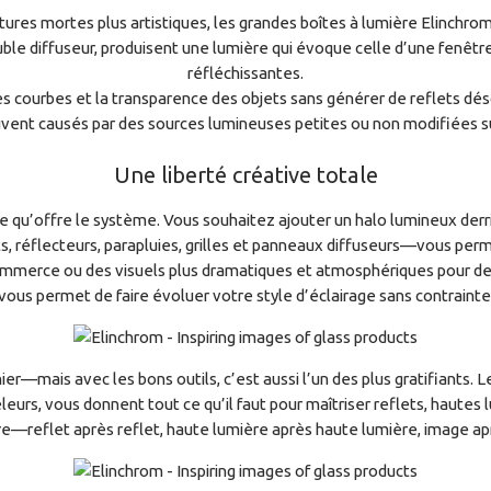
ures mortes plus artistiques, les grandes boîtes à lumière Elinchro
ble diffuseur, produisent une lumière qui évoque celle d’une fenêt
réfléchissantes.
es courbes et la transparence des objets sans générer de reflets dés
vent causés par des sources lumineuses petites ou non modifiées su
Une liberté créative totale
ve qu’offre le système. Vous souhaitez ajouter un halo lumineux derr
, réflecteurs, parapluies, grilles et panneaux diffuseurs—vous per
-commerce ou des visuels plus dramatiques et atmosphériques pour
vous permet de faire évoluer votre style d’éclairage sans contrainte
er—mais avec les bons outils, c’est aussi l’un des plus gratifiants. 
eurs, vous donnent tout ce qu’il faut pour maîtriser reflets, hautes 
rre—reflet après reflet, haute lumière après haute lumière, image 