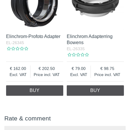
Elinchrom-Profoto Adapter
Elinchrom Adapterring
Bowens
EL-26345
EL-26335
162.00
202.50
79.00
98.75
Excl. VAT
Price incl. VAT
Excl. VAT
Price incl. VAT
BUY
BUY
Rate & comment